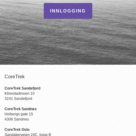
INNLOGGING
Tilbakestill passord
eller
Registrer
CoreTrek
CoreTrek Sandefjord
Klinestadmoen 10
3241 Sandefjord
CoreTrek Sandnes
Holbergs gate 15
4306 Sandnes
CoreTrek Oslo
Sandakerveien 24C, bygg B