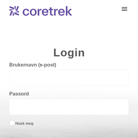
Mine saker
Send sak
Login
Innlogging
Brukernavn (e-post)
Passord
Husk meg